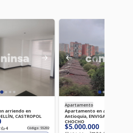
Apartamento
n arriendo en
Apartamento en arriendo en
DELLÍN, CASTROPOL
Antioquia, ENVIGADO, LOMA D
0
CHOCHO
$5.000.000
2
4
Código:
55202
2