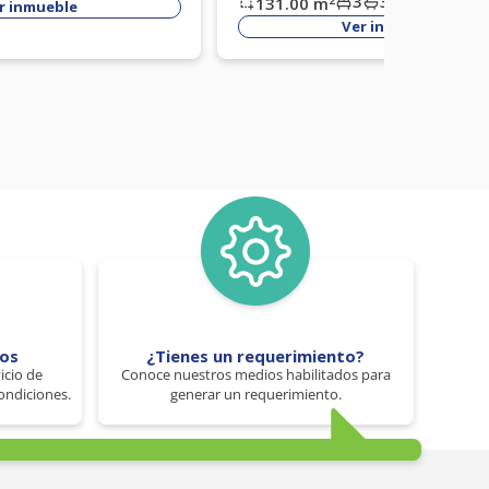
3
3
131.00
m
Códi
r inmueble
Ver inmueble
tos
¿Tienes un requerimiento?
icio de
Conoce nuestros medios habilitados para
ondiciones.
generar un requerimiento.