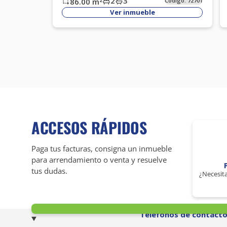
2
3
86.00
m
Código:
72701
Ver inmueble
ACCESOS RÁPIDOS
Paga tus facturas, consigna un inmueble
para arrendamiento o venta y resuelve
tus dudas.
¿Necesita
Teléfonos de contact