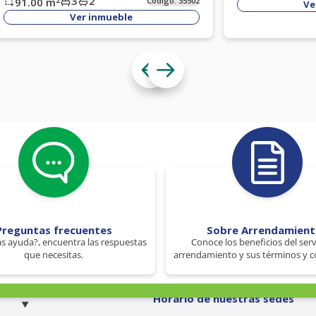
3
2
91.00
m
Código:
35502
Ve
Ver inmueble
Preguntas frecuentes
Sobre Arrendamien
s ayuda?, encuentra las respuestas
Conoce los beneficios del serv
que necesitas.
arrendamiento y sus términos y c
o
Horario de nuestras sedes