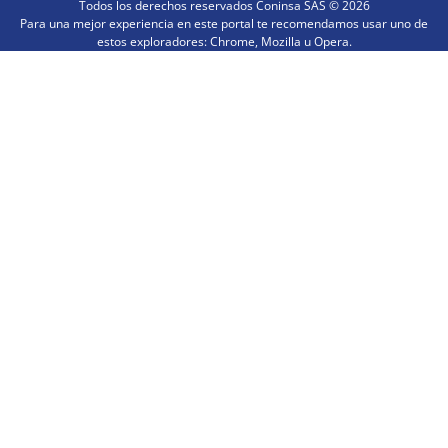
Todos los derechos reservados Coninsa SAS ©
2026
Para una mejor experiencia en este portal te recomendamos usar uno de
estos exploradores: Chrome, Mozilla u Opera.