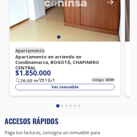
Apartamento
Ap
Apartamento en arriendo en
Ap
Cundinamarca, BOGOTÁ, CHAPINERO
Cu
$
CENTRAL
$1.850.000
1
1
2
26.00
m
Código:
46981
Ver inmueble
ACCESOS RÁPIDOS
Paga tus facturas, consigna un inmueble para