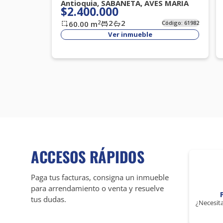
Antioquia, SABANETA, AVES MARIA
$2.400.000
2
2
2
60.00
m
Código:
61982
Ver inmueble
ACCESOS RÁPIDOS
Paga tus facturas, consigna un inmueble
para arrendamiento o venta y resuelve
tus dudas.
¿Necesita