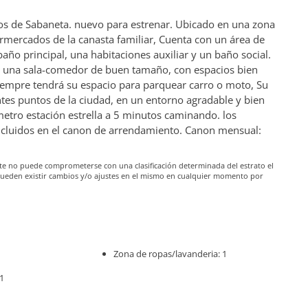
os de Sabaneta. nuevo para estrenar. Ubicado en una zona
ermercados de la canasta familiar, Cuenta con un área de
año principal, una habitaciones auxiliar y un baño social.
 una sala-comedor de buen tamaño, con espacios bien
empre tendrá su espacio para parquear carro o moto, Su
entes puntos de la ciudad, en un entorno agradable y bien
metro estación estrella a 5 minutos caminando. los
 incluidos en el canon de arrendamiento. Canon mensual:
iante no puede comprometerse con una clasificación determinada del estrato el
pueden existir cambios y/o ajustes en el mismo en cualquier momento por
Zona de ropas/lavanderia: 1
1