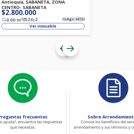
Antioquia, SABANETA, ZONA
CENTRO- SABANETA
$2.800.000
2
2
2
0.00
m
Código:
69722
Ver inmueble
Preguntas frecuentes
Sobre Arrendamien
s ayuda?, encuentra las respuestas
Conoce los beneficios del serv
que necesitas.
arrendamiento y sus términos y c