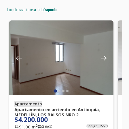
Inmuebles similares
a la búsqueda
Apartamento
Ap
Apartamento en arriendo en Antioquia,
Ap
MEDELLÍN, LOS BALSOS NRO 2
ME
$4.200.000
$
3
2
2
91.00
m
Código:
35502