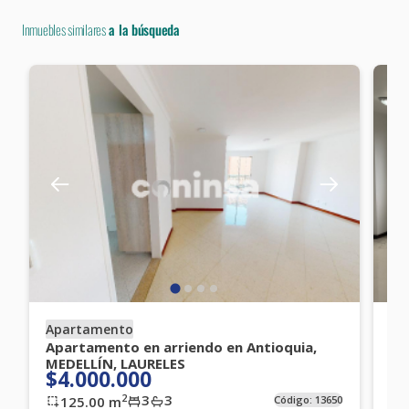
Inmuebles similares
a la búsqueda
Apartamento
Ap
Apartamento en arriendo en Antioquia,
Ap
MEDELLÍN, LAURELES
EN
$4.000.000
$
3
3
2
125.00
m
Código:
13650