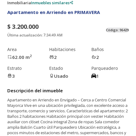
Inmobiliaria
Inmuebles similares
Apartamento en Arriendo en PRIMAVERA
$ 3.200.000
Código:
96429
Última actualización:
7:34:49 AM
Area
Habitaciones
Baños
2
62.00
m
2
2
Estrato
Estado
Parqueadero
3
Usado
1
Descripción del inmueble
Apartamento en Arriendo en Envigado – Cerca a Centro Comercial
Mayorca Vive en una ubicación privilegiada, con excelente acceso a
transporte, comercio y servicios. Características del apartamento: 2
Baños 2 habitaciones Habitación principal con vestier Habitación
auxiliar con clóset Cocina integral Zona de ropas Sala comedor
amplia Balcón Cuarto útil Parqueadero Ubicación estratégica, a
pocos minutos de estaciones del metro, supermercados, bancos y