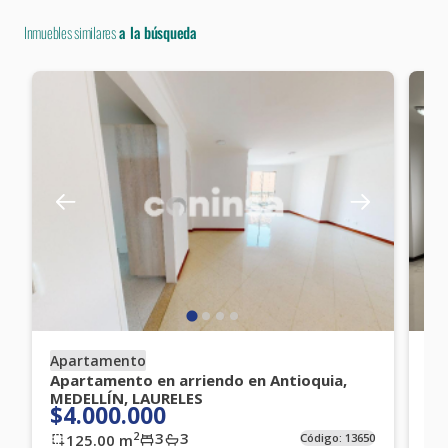
Inmuebles similares
a la búsqueda
Apartamento
Ap
Apartamento en arriendo en Antioquia,
Ap
MEDELLÍN, LAURELES
EN
$4.000.000
$
3
3
2
125.00
m
Código:
13650