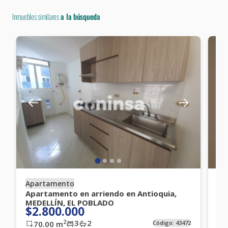
Inmuebles similares
a la búsqueda
Apartamento
Ap
Apartamento en arriendo en Antioquia,
Ap
MEDELLÍN, EL POBLADO
ME
$2.800.000
$
3
2
2
70.00
m
Código:
43472