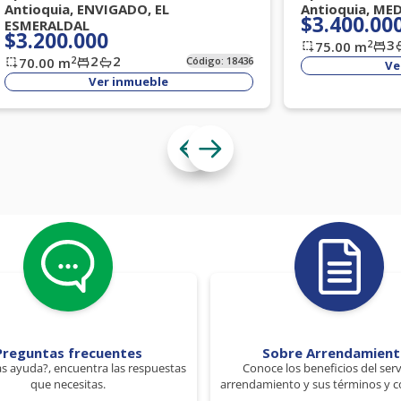
Antioquia, ENVIGADO, EL
Antioquia, ME
$3.400.00
ESMERALDAL
$3.200.000
3
2
75.00
m
2
2
2
70.00
m
Código:
18436
Ve
Ver inmueble
Preguntas frecuentes
Sobre Arrendamien
s ayuda?, encuentra las respuestas
Conoce los beneficios del serv
que necesitas.
arrendamiento y sus términos y c