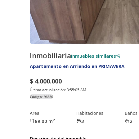
Inmobiliaria
Inmuebles similares
Apartamento en Arriendo en PRIMAVERA
$ 4.000.000
Última actualización:
3:55:05 AM
Código:
96680
Area
Habitaciones
Baños
2
89.00
m
3
2
Descripción del inmueble