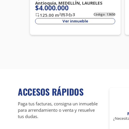
Antioquia, MEDELLÍN, LAURELES
$4.000.000
3
3
2
125.00
m
Código:
13650
Ver inmueble
ACCESOS RÁPIDOS
Paga tus facturas, consigna un inmueble
para arrendamiento o venta y resuelve
tus dudas.
¿Necesita