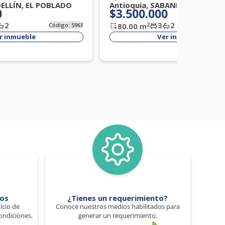
DELLÍN, EL POBLADO
Antioquia, SABANETA, LA FLOR
0
$3.500.000
2
3
2
2
Código:
5961
80.00
m
Códi
r inmueble
Ver inmueble
tos
¿Tienes un requerimiento?
icio de
Conoce nuestros medios habilitados para
ondiciones.
generar un requerimiento.