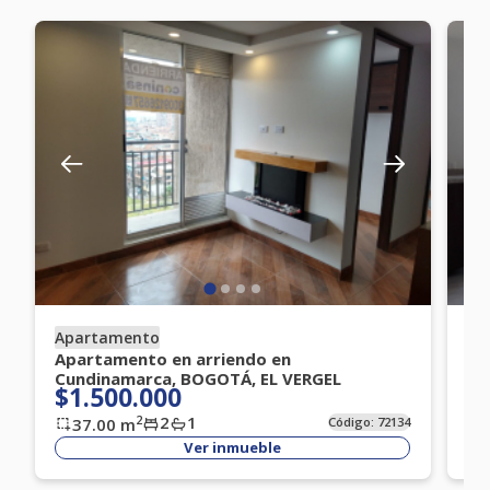
Apartamento
Ap
Apartamento en arriendo en
Ap
Cundinamarca, BOGOTÁ, EL VERGEL
Cu
$1.500.000
$
2
1
2
37.00
m
Código:
72134
Ver inmueble