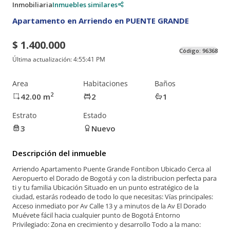
Inmobiliaria
Inmuebles similares
Apartamento en Arriendo en PUENTE GRANDE
$ 1.400.000
Código:
96368
Última actualización:
4:55:41 PM
Area
Habitaciones
Baños
2
42.00
m
2
1
Estrato
Estado
3
Nuevo
Descripción del inmueble
Arriendo Apartamento Puente Grande Fontibon Ubicado Cerca al
Aeropuerto el Dorado de Bogotá y con la distribucion perfecta para
ti y tu familia Ubicación Situado en un punto estratégico de la
ciudad, estarás rodeado de todo lo que necesitas: Vías principales:
Acceso inmediato por Av Calle 13 y a minutos de la Av El Dorado
Muévete fácil hacia cualquier punto de Bogotá Entorno
Privilegiado: Zona en crecimiento y desarrollo Todo a la mano: