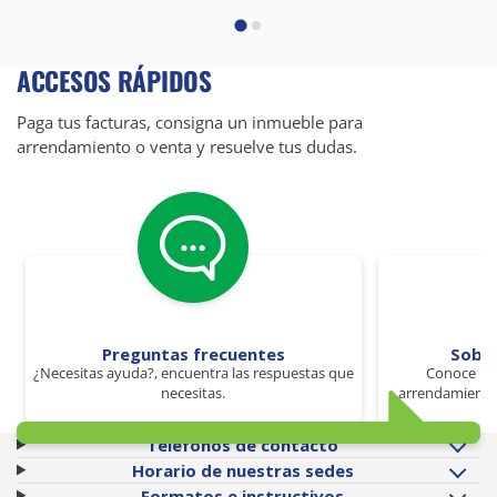
ACCESOS RÁPIDOS
Paga tus facturas, consigna un inmueble para
arrendamiento o venta y resuelve tus dudas.
Preguntas frecuentes
Sobr
¿Necesitas ayuda?, encuentra las respuestas que
Conoce los
necesitas.
arrendamiento 
Teléfonos de contacto
Horario de nuestras sedes
Formatos e instructivos