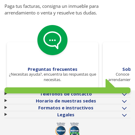
Paga tus facturas, consigna un inmueble para
arrendamiento o venta y resuelve tus dudas.
Preguntas frecuentes
Sobr
¿Necesitas ayuda?, encuentra las respuestas que
Conoce los
necesitas.
arrendamiento 
Teléfonos de contacto
Horario de nuestras sedes
Formatos e instructivos
Legales