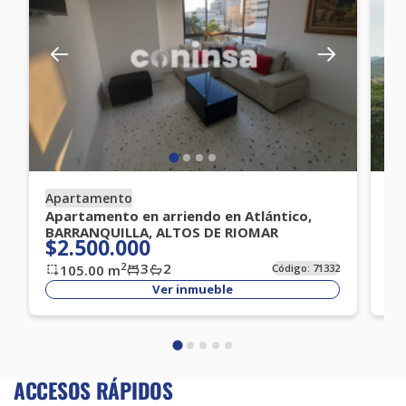
Apartamento
Ap
Apartamento en arriendo en Atlántico,
Ap
BARRANQUILLA, ALTOS DE RIOMAR
BA
$2.500.000
$
3
2
2
105.00
m
Código:
71332
Ver inmueble
ACCESOS RÁPIDOS