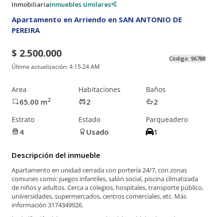
Inmobiliaria
Inmuebles similares
Apartamento en Arriendo en SAN ANTONIO DE
PEREIRA
$ 2.500.000
Código:
96788
Última actualización:
4:15:24 AM
Area
Habitaciones
Baños
2
65.00
m
2
2
Estrato
Estado
Parqueadero
4
Usado
1
Descripción del inmueble
Apartamento en unidad cerrada con portería 24/7, con zonas
comunes como: juegos infantiles, salón social, piscina climatizada
de niños y adultos. Cerca a colegios, hospitales, transporte público,
universidades, supermercados, centros comerciales, etc. Más
información 3174349926.