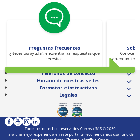
Preguntas frecuentes
Sobr
¿Necesitas ayuda?, encuentra las respuestas que
Conoce los
necesitas.
arrendamiento 
Teléfonos de contacto
Horario de nuestras sedes
Formatos e instructivos
Legales
Todos los derechos reservados Coninsa SAS ©
2026
Para una mejor experiencia en este portal te recomendamos usar uno de
estos exploradores: Chrome, Mozilla u Opera.