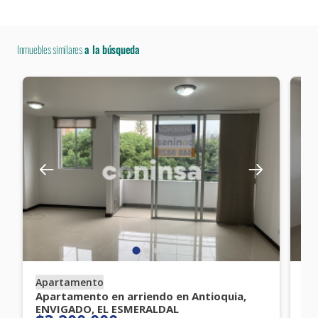
Inmuebles similares
a la búsqueda
Apartamento
Ap
Apartamento en arriendo en Antioquia,
Ap
ENVIGADO, EL ESMERALDAL
SA