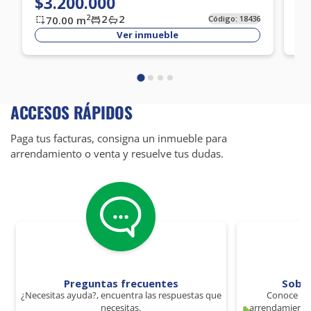
$3.200.000
$
2
2
2
70.00
m
Código:
18436
Ver inmueble
ACCESOS RÁPIDOS
Paga tus facturas, consigna un inmueble para
arrendamiento o venta y resuelve tus dudas.
Preguntas frecuentes
Sobr
¿Necesitas ayuda?, encuentra las respuestas que
Conoce los
necesitas.
arrendamiento 