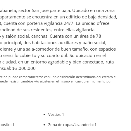
baneta, sector San José parte baja. Ubicado en una zona
e apartamento se encuentra en un edificio de baja densidad,
t, cuenta con portería vigilancia 24/7. La unidad ofrece
didad de sus residentes, entre ellas vigilancia
 y salón social, canchas, Cuenta con un área de 78
 principal, dos habitaciones auxiliares y baño social,
diente y una sala-comedor de buen tamaño, con espacios
sencillo cubierto y su cuarto útil. Su ubicación en el
la ciudad, en un entorno agradable y bien conectado, ruta
nsual: $3.000.000
iante no puede comprometerse con una clasificación determinada del estrato el
pueden existir cambios y/o ajustes en el mismo en cualquier momento por
Vestier: 1
posito: 1
Zona de ropas/lavanderia: 1