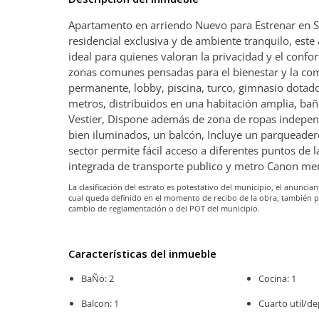
Apartamento en arriendo Nuevo para Estrenar en Sa
residencial exclusiva y de ambiente tranquilo, est
ideal para quienes valoran la privacidad y el confor
zonas comunes pensadas para el bienestar y la como
permanente, lobby, piscina, turco, gimnasio dotado
metros, distribuidos en una habitación amplia, baño
Vestier, Dispone además de zona de ropas indepen
bien iluminados, un balcón, Incluye un parqueadero 
sector permite fácil acceso a diferentes puntos de 
integrada de transporte publico y metro Canon me
La clasificación del estrato es potestativo del municipio, el anunc
cual queda definido en el momento de recibo de la obra, también 
cambio de reglamentación o del POT del municipio.
Características del inmueble
BaÑo: 2
Cocina: 1
Balcon: 1
Cuarto util/de