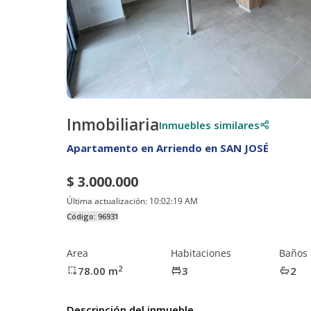
Inmobiliaria
Inmuebles similares
Apartamento en Arriendo en SAN JOSÉ
$ 3.000.000
Última actualización:
10:02:19 AM
Código:
96931
Area
Habitaciones
Baños
2
78.00
m
3
2
Descripción del inmueble