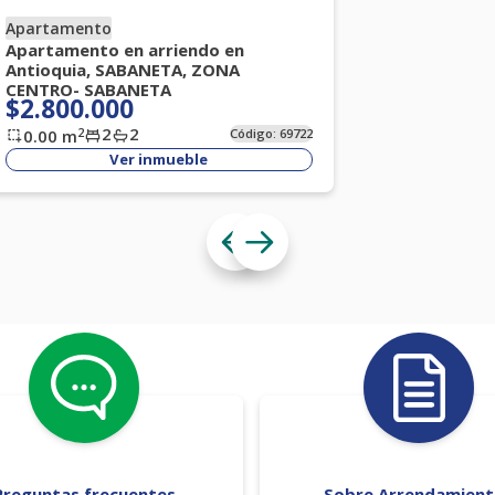
Apartamento
Apartamento en arriendo en
Antioquia, SABANETA, ZONA
CENTRO- SABANETA
$2.800.000
2
2
2
0.00
m
Código:
69722
Ver inmueble
Preguntas frecuentes
Sobre Arrendamien