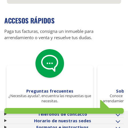
ACCESOS RÁPIDOS
Paga tus facturas, consigna un inmueble para
arrendamiento o venta y resuelve tus dudas.
Preguntas frecuentes
Sobr
¿Necesitas ayuda?, encuentra las respuestas que
Conoce los
necesitas.
arrendamiento 
Teléfonos de contacto
Horario de nuestras sedes
Formatos e instructivos