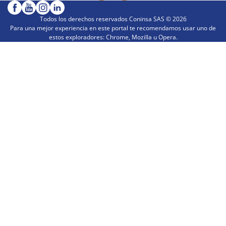
Todos los derechos reservados Coninsa SAS ©
2026
Para una mejor experiencia en este portal te recomendamos usar uno de
estos exploradores: Chrome, Mozilla u Opera.