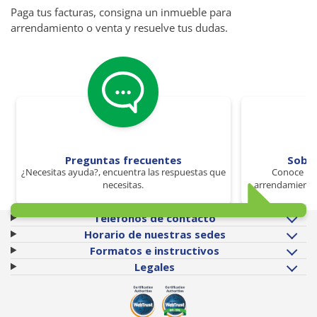
Paga tus facturas, consigna un inmueble para
arrendamiento o venta y resuelve tus dudas.
Preguntas frecuentes
Sobr
¿Necesitas ayuda?, encuentra las respuestas que
Conoce los
necesitas.
arrendamiento 
Teléfonos de contacto
Horario de nuestras sedes
Formatos e instructivos
Legales