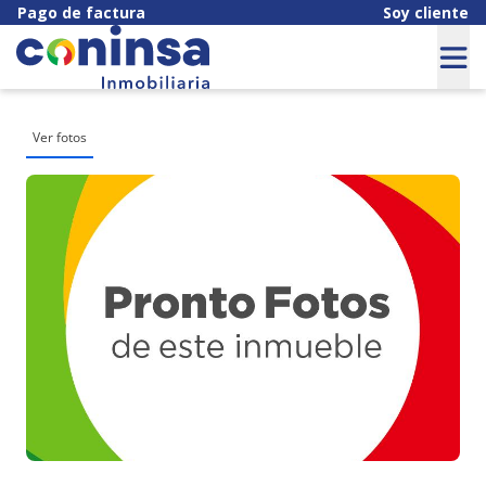
Pago de factura
Soy cliente
Ver fotos