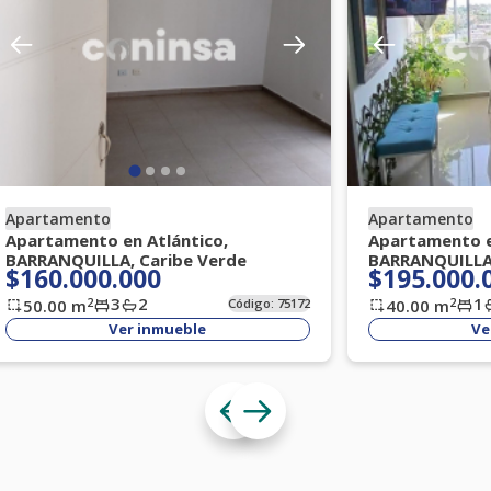
Apartamento
Apartamento
Apartamento en Atlántico,
Apartamento e
BARRANQUILLA, Caribe Verde
BARRANQUILLA
$160.000.000
$195.000.
3
2
1
2
2
50.00
m
Código:
75172
40.00
m
Ver inmueble
Ve