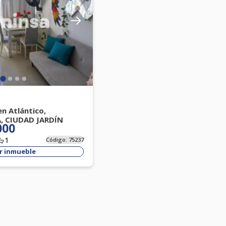
n Atlántico,
, CIUDAD JARDÍN
000
1
Código:
75237
r inmueble