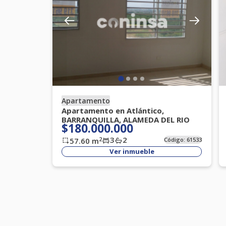
Apartamento
Apartamento en Atlántico,
BARRANQUILLA, ALAMEDA DEL RIO
$180.000.000
3
2
2
57.60
m
Código:
61533
Ver inmueble