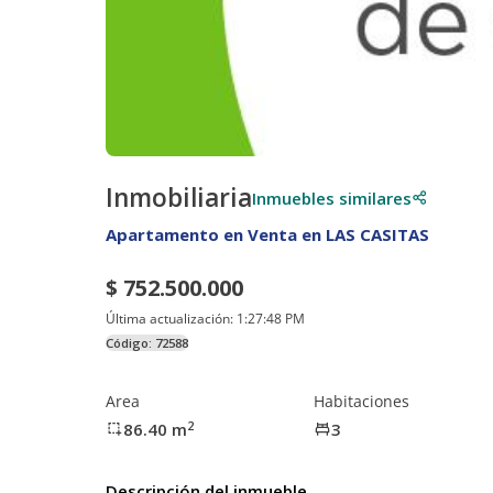
Inmobiliaria
Inmuebles similares
Apartamento en Venta en LAS CASITAS
$ 752.500.000
Última actualización:
1:27:48 PM
Código:
72588
Area
Habitaciones
2
86.40
m
3
Descripción del inmueble