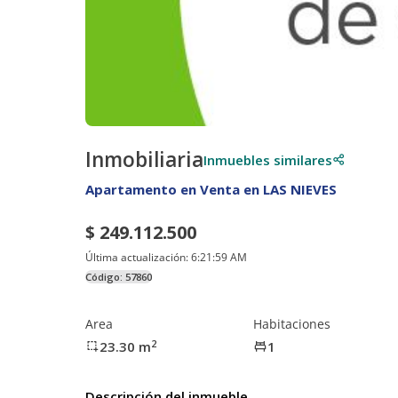
Inmobiliaria
Inmuebles similares
Apartamento en Venta en LAS NIEVES
$ 249.112.500
Última actualización:
6:21:59 AM
Código:
57860
Area
Habitaciones
2
23.30
m
1
Descripción del inmueble