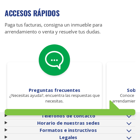
ACCESOS RÁPIDOS
Paga tus facturas, consigna un inmueble para
arrendamiento o venta y resuelve tus dudas.
Preguntas frecuentes
Sobr
¿Necesitas ayuda?, encuentra las respuestas que
Conoce los
necesitas.
arrendamiento 
Teléfonos de contacto
Horario de nuestras sedes
Formatos e instructivos
Legales