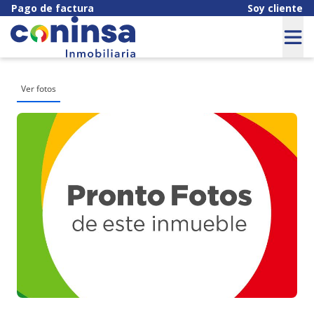
Pago de factura
Soy cliente
Ver fotos