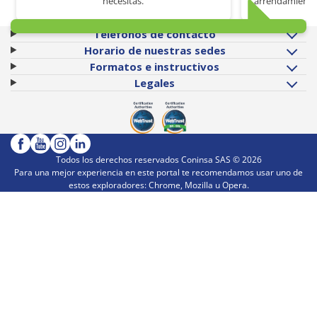
necesitas.
arrendamiento 
Teléfonos de contacto
Horario de nuestras sedes
Formatos e instructivos
Legales
Todos los derechos reservados Coninsa SAS ©
2026
Para una mejor experiencia en este portal te recomendamos usar uno de
estos exploradores: Chrome, Mozilla u Opera.