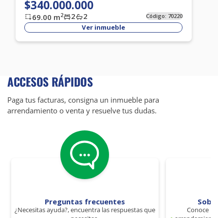
$340.000.000
2
2
2
69.00
m
Código:
70220
Ver inmueble
ACCESOS RÁPIDOS
Paga tus facturas, consigna un inmueble para
arrendamiento o venta y resuelve tus dudas.
Preguntas frecuentes
Sobr
¿Necesitas ayuda?, encuentra las respuestas que
Conoce los