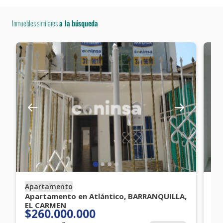
Inmuebles similares
a la búsqueda
Apartamento
Ap
Apartamento en Atlántico, BARRANQUILLA,
Ap
EL CARMEN
SA
$260.000.000
$