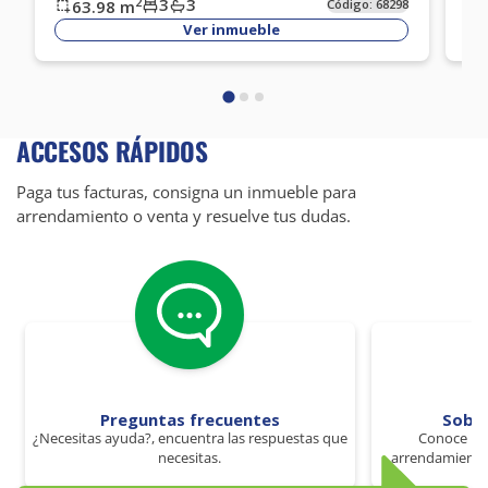
3
3
2
63.98
m
Código:
68298
Ver inmueble
ACCESOS RÁPIDOS
Paga tus facturas, consigna un inmueble para
arrendamiento o venta y resuelve tus dudas.
Preguntas frecuentes
Sobr
¿Necesitas ayuda?, encuentra las respuestas que
Conoce los
necesitas.
arrendamiento 