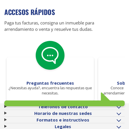
ACCESOS RÁPIDOS
Paga tus facturas, consigna un inmueble para
arrendamiento o venta y resuelve tus dudas.
Preguntas frecuentes
Sobr
¿Necesitas ayuda?, encuentra las respuestas que
Conoce los
necesitas.
arrendamiento 
Teléfonos de contacto
Horario de nuestras sedes
Formatos e instructivos
Legales