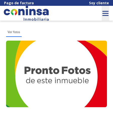
Pago de factura
Soy cliente
Ver fotos