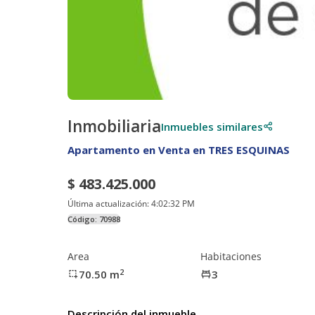
Inmobiliaria
Inmuebles similares
Apartamento en Venta en TRES ESQUINAS
$ 483.425.000
Última actualización:
4:02:32 PM
Código:
70988
Area
Habitaciones
2
70.50
m
3
Descripción del inmueble