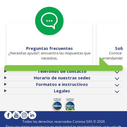
Preguntas frecuentes
Sobr
¿Necesitas ayuda?, encuentra las respuestas que
Conoce los
necesitas.
arrendamiento 
Teléfonos de contacto
Horario de nuestras sedes
Formatos e instructivos
Legales
Todos los derechos reservados Coninsa SAS ©
2026
Para una mejor experiencia en este portal te recomendamos usar uno de