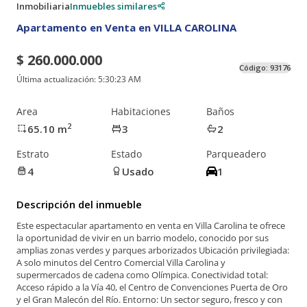
Inmobiliaria
Inmuebles similares
Apartamento en Venta en VILLA CAROLINA
$ 260.000.000
Código:
93176
Última actualización:
5:30:23 AM
Area
Habitaciones
Baños
2
65.10
m
3
2
Estrato
Estado
Parqueadero
4
Usado
1
Descripción del inmueble
Este espectacular apartamento en venta en Villa Carolina te ofrece
la oportunidad de vivir en un barrio modelo, conocido por sus
amplias zonas verdes y parques arborizados Ubicación privilegiada:
A solo minutos del Centro Comercial Villa Carolina y
supermercados de cadena como Olímpica. Conectividad total:
Acceso rápido a la Vía 40, el Centro de Convenciones Puerta de Oro
y el Gran Malecón del Río. Entorno: Un sector seguro, fresco y con