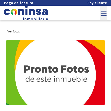
Pago de factura
Soy cliente
Ver fotos