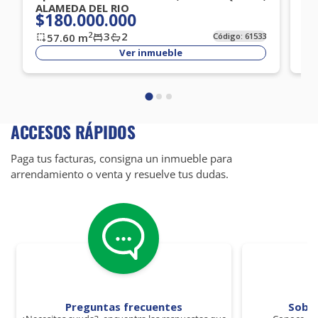
ALAMEDA DEL RIO
Ca
$180.000.000
$
3
2
2
57.60
m
Código:
61533
Ver inmueble
ACCESOS RÁPIDOS
Paga tus facturas, consigna un inmueble para
arrendamiento o venta y resuelve tus dudas.
Preguntas frecuentes
Sobr