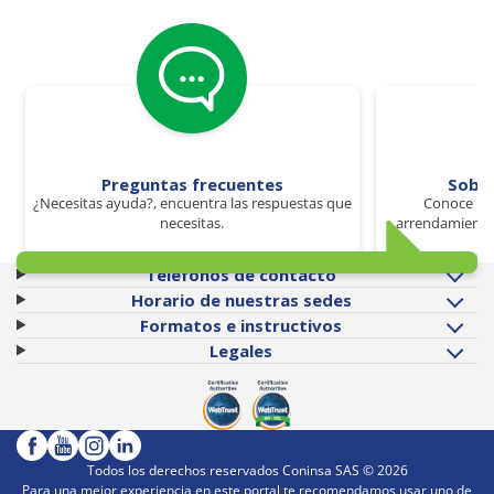
Preguntas frecuentes
Sobr
¿Necesitas ayuda?, encuentra las respuestas que
Conoce los
necesitas.
arrendamiento 
Teléfonos de contacto
Horario de nuestras sedes
Formatos e instructivos
Legales
Todos los derechos reservados Coninsa SAS ©
2026
Para una mejor experiencia en este portal te recomendamos usar uno de