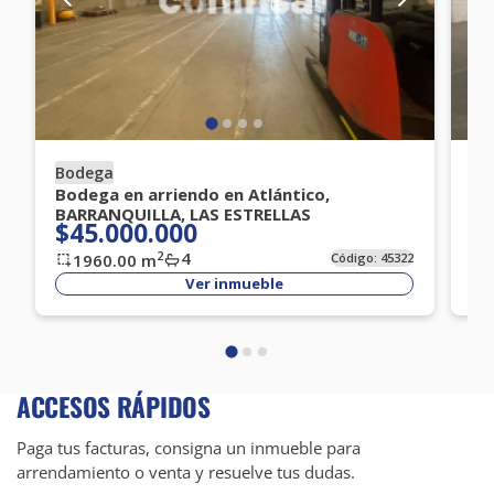
Bodega
Bo
Bodega en arriendo en Atlántico,
Bo
BARRANQUILLA, LAS ESTRELLAS
BA
$45.000.000
$
4
2
1960.00
m
Código:
45322
Ver inmueble
ACCESOS RÁPIDOS
Paga tus facturas, consigna un inmueble para
arrendamiento o venta y resuelve tus dudas.