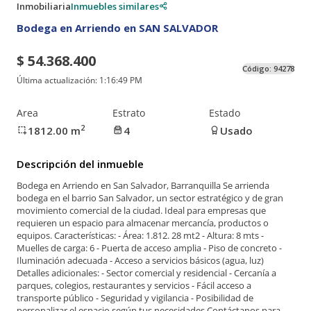
Inmobiliaria
Inmuebles similares
Bodega en Arriendo en SAN SALVADOR
$ 54.368.400
Código:
94278
Última actualización:
1:16:49 PM
Area
Estrato
Estado
2
1812.00
m
4
Usado
Descripción del inmueble
Bodega en Arriendo en San Salvador, Barranquilla Se arrienda
bodega en el barrio San Salvador, un sector estratégico y de gran
movimiento comercial de la ciudad. Ideal para empresas que
requieren un espacio para almacenar mercancía, productos o
equipos. Características: - Área: 1.812. 28 mt2 - Altura: 8 mts -
Muelles de carga: 6 - Puerta de acceso amplia - Piso de concreto -
Iluminación adecuada - Acceso a servicios básicos (agua, luz)
Detalles adicionales: - Sector comercial y residencial - Cercanía a
parques, colegios, restaurantes y servicios - Fácil acceso a
transporte público - Seguridad y vigilancia - Posibilidad de
personalizar el espacio según tus necesidades Contáctanos para