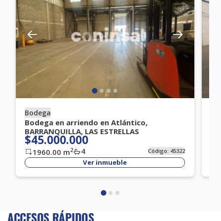
Bodega
Bo
Bodega en arriendo en Atlántico,
Bo
BARRANQUILLA, LAS ESTRELLAS
BA
$45.000.000
$
4
2
1960.00
m
Código:
45322
Ver inmueble
ACCESOS RÁPIDOS