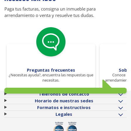
Paga tus facturas, consigna un inmueble para
arrendamiento o venta y resuelve tus dudas.
Preguntas frecuentes
Sobr
¿Necesitas ayuda?, encuentra las respuestas que
Conoce los
necesitas.
arrendamiento 
Teléfonos de contacto
Horario de nuestras sedes
Formatos e instructivos
Legales