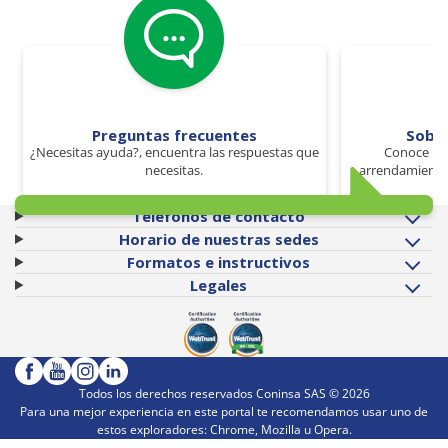
Preguntas frecuentes
Sobr
¿Necesitas ayuda?, encuentra las respuestas que
Conoce los
necesitas.
arrendamiento 
Teléfonos de contacto
Horario de nuestras sedes
Formatos e instructivos
Legales
Todos los derechos reservados Coninsa SAS ©
2026
Para una mejor experiencia en este portal te recomendamos usar uno de
estos exploradores: Chrome, Mozilla u Opera.