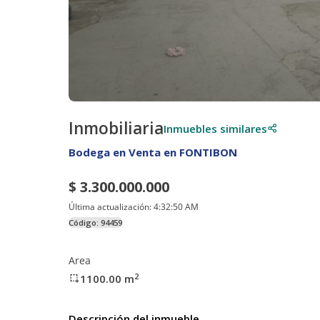
Inmobiliaria
Inmuebles similares
Bodega en Venta en FONTIBON
$ 3.300.000.000
Última actualización:
4:32:50 AM
Código:
94459
Area
2
1100.00
m
Descripción del inmueble