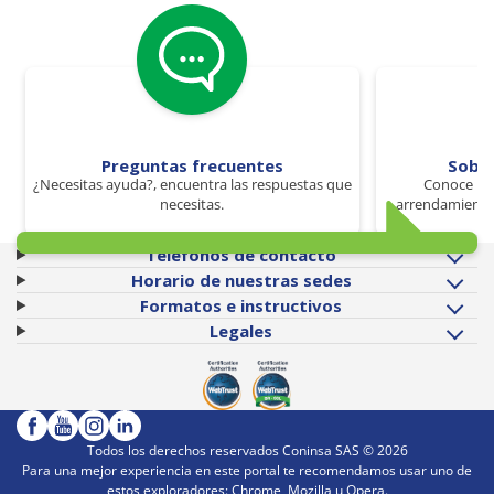
Preguntas frecuentes
Sobr
¿Necesitas ayuda?, encuentra las respuestas que
Conoce los
necesitas.
arrendamiento 
Teléfonos de contacto
Horario de nuestras sedes
Formatos e instructivos
Legales
Todos los derechos reservados Coninsa SAS ©
2026
Para una mejor experiencia en este portal te recomendamos usar uno de
estos exploradores: Chrome, Mozilla u Opera.