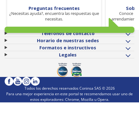
Preguntas frecuentes
Sobr
¿Necesitas ayuda?, encuentra las respuestas que
Conoce los
necesitas.
arrendamiento 
Teléfonos de contacto
Horario de nuestras sedes
Formatos e instructivos
Legales
Todos los derechos reservados Coninsa SAS ©
2026
Para una mejor experiencia en este portal te recomendamos usar uno de
estos exploradores: Chrome, Mozilla u Opera.