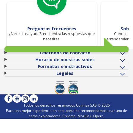
Preguntas frecuentes
Sobr
¿Necesitas ayuda?, encuentra las respuestas que
Conoce los
necesitas.
arrendamiento 
Teléfonos de contacto
Horario de nuestras sedes
Formatos e instructivos
Legales
Todos los derechos reservados Coninsa SAS ©
2026
Para una mejor experiencia en este portal te recomendamos usar uno de
estos exploradores: Chrome, Mozilla u Opera.