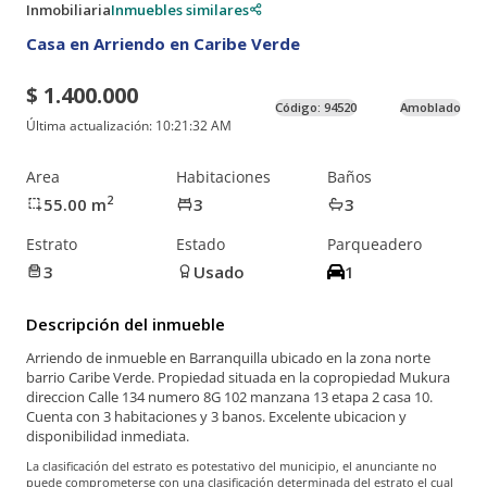
Inmobiliaria
Inmuebles similares
Casa en Arriendo en Caribe Verde
$ 1.400.000
Código:
94520
Amoblado
Última actualización:
10:21:32 AM
Area
Habitaciones
Baños
2
55.00
m
3
3
Estrato
Estado
Parqueadero
3
Usado
1
Descripción del inmueble
Arriendo de inmueble en Barranquilla ubicado en la zona norte
barrio Caribe Verde. Propiedad situada en la copropiedad Mukura
direccion Calle 134 numero 8G 102 manzana 13 etapa 2 casa 10.
Cuenta con 3 habitaciones y 3 banos. Excelente ubicacion y
disponibilidad inmediata.
La clasificación del estrato es potestativo del municipio, el anunciante no
puede comprometerse con una clasificación determinada del estrato el cual