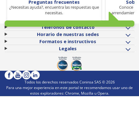
Preguntas frecuentes
Sobr
¿Necesitas ayuda?, encuentra las respuestas que
Conoce los
necesitas.
arrendamiento 
Teléfonos de contacto
Horario de nuestras sedes
Formatos e instructivos
Legales
Todos los derechos reservados Coninsa SAS ©
2026
Para una mejor experiencia en este portal te recomendamos usar uno de
estos exploradores: Chrome, Mozilla u Opera.