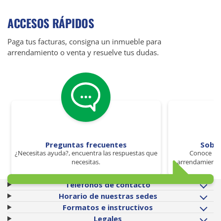
ACCESOS RÁPIDOS
Paga tus facturas, consigna un inmueble para
arrendamiento o venta y resuelve tus dudas.
Preguntas frecuentes
Sobr
¿Necesitas ayuda?, encuentra las respuestas que
Conoce los
necesitas.
arrendamiento 
Teléfonos de contacto
Horario de nuestras sedes
Formatos e instructivos
Legales