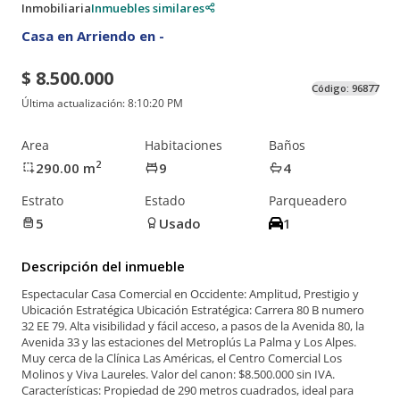
Inmobiliaria
Inmuebles similares
Casa en Arriendo en -
$ 8.500.000
Código:
96877
Última actualización:
8:10:20 PM
Area
Habitaciones
Baños
2
290.00
m
9
4
Estrato
Estado
Parqueadero
5
Usado
1
Descripción del inmueble
Espectacular Casa Comercial en Occidente: Amplitud, Prestigio y
Ubicación Estratégica Ubicación Estratégica: Carrera 80 B numero
32 EE 79. Alta visibilidad y fácil acceso, a pasos de la Avenida 80, la
Avenida 33 y las estaciones del Metroplús La Palma y Los Alpes.
Muy cerca de la Clínica Las Américas, el Centro Comercial Los
Molinos y Viva Laureles. Valor del canon: $8.500.000 sin IVA.
Características: Propiedad de 290 metros cuadrados, ideal para