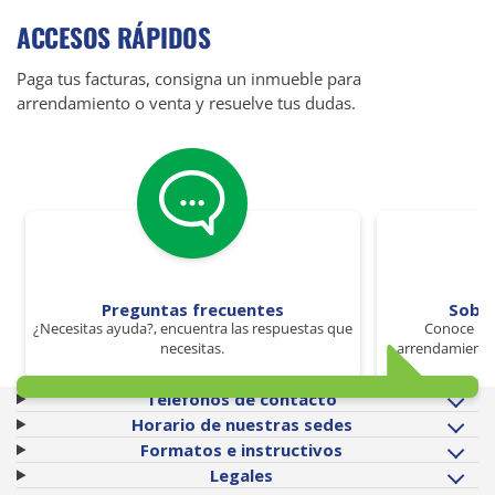
ACCESOS RÁPIDOS
Paga tus facturas, consigna un inmueble para
arrendamiento o venta y resuelve tus dudas.
Preguntas frecuentes
Sobr
¿Necesitas ayuda?, encuentra las respuestas que
Conoce los
necesitas.
arrendamiento 
Teléfonos de contacto
Horario de nuestras sedes
Formatos e instructivos
Legales