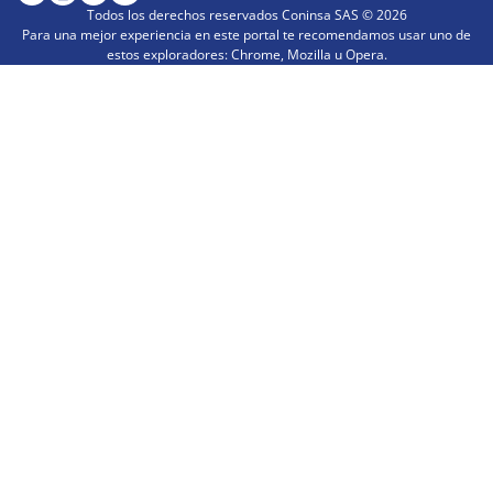
Todos los derechos reservados Coninsa SAS ©
2026
Para una mejor experiencia en este portal te recomendamos usar uno de
estos exploradores: Chrome, Mozilla u Opera.