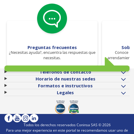
Preguntas frecuentes
Sobr
¿Necesitas ayuda?, encuentra las respuestas que
Conoce los
necesitas.
arrendamiento 
Teléfonos de contacto
Horario de nuestras sedes
Formatos e instructivos
Legales
Todos los derechos reservados Coninsa SAS ©
2026
Para una mejor experiencia en este portal te recomendamos usar uno de