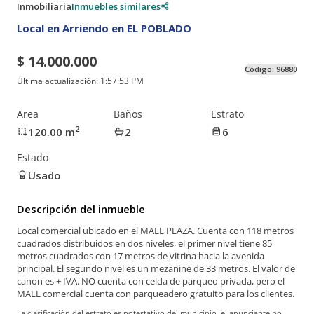
Inmobiliaria
Inmuebles similares
Local en Arriendo en EL POBLADO
$ 14.000.000
Código:
96880
Última actualización:
1:57:53 PM
Area
Baños
Estrato
2
120.00
m
2
6
Estado
Usado
Descripción del inmueble
Local comercial ubicado en el MALL PLAZA. Cuenta con 118 metros
cuadrados distribuidos en dos niveles, el primer nivel tiene 85
metros cuadrados con 17 metros de vitrina hacia la avenida
principal. El segundo nivel es un mezanine de 33 metros. El valor de
canon es + IVA. NO cuenta con celda de parqueo privada, pero el
MALL comercial cuenta con parqueadero gratuito para los clientes.
La clasificación del estrato es potestativo del municipio, el anunciante no