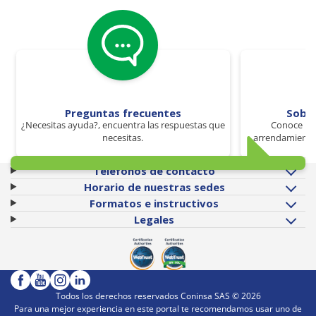
Preguntas frecuentes
Sobr
¿Necesitas ayuda?, encuentra las respuestas que
Conoce los
necesitas.
arrendamiento 
Teléfonos de contacto
Horario de nuestras sedes
Formatos e instructivos
Legales
Todos los derechos reservados Coninsa SAS ©
2026
Para una mejor experiencia en este portal te recomendamos usar uno de