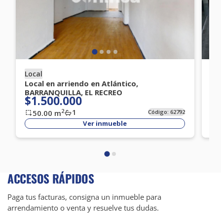
Local
Lo
Local en arriendo en Atlántico,
Lo
BARRANQUILLA, EL RECREO
CO
$1.500.000
$
1
2
50.00
m
Código:
62792
Ver inmueble
ACCESOS RÁPIDOS
Paga tus facturas, consigna un inmueble para
arrendamiento o venta y resuelve tus dudas.