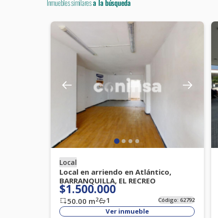
Inmuebles similares
a la búsqueda
Local
Local en arriendo en Atlántico,
BARRANQUILLA, EL RECREO
$1.500.000
1
2
50.00
m
Código:
62792
Ver inmueble