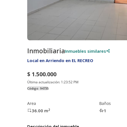
Inmobiliaria
Inmuebles similares
Local en Arriendo en EL RECREO
$ 1.500.000
Última actualización:
1:23:52 PM
Código:
94735
Area
Baños
2
36.00
m
1
Descripción del inmueble