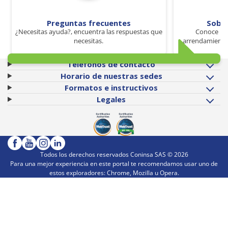
Preguntas frecuentes
Sobr
¿Necesitas ayuda?, encuentra las respuestas que
Conoce los
necesitas.
arrendamiento 
Teléfonos de contacto
Horario de nuestras sedes
Formatos e instructivos
Legales
Todos los derechos reservados Coninsa SAS ©
2026
Para una mejor experiencia en este portal te recomendamos usar uno de
estos exploradores: Chrome, Mozilla u Opera.