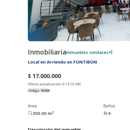
Inmobiliaria
Inmuebles similares
Local en Arriendo en FONTIBON
$ 17.000.000
Última actualización:
6:13:10 AM
Código:
90468
Area
Baños
2
300.00
m
4
Descripción del inmueble