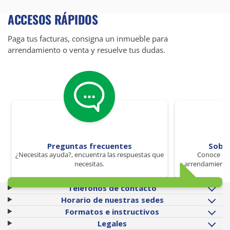
ACCESOS RÁPIDOS
Paga tus facturas, consigna un inmueble para
arrendamiento o venta y resuelve tus dudas.
Preguntas frecuentes
Sobr
¿Necesitas ayuda?, encuentra las respuestas que
Conoce los
necesitas.
arrendamiento 
Teléfonos de contacto
Horario de nuestras sedes
Formatos e instructivos
Legales