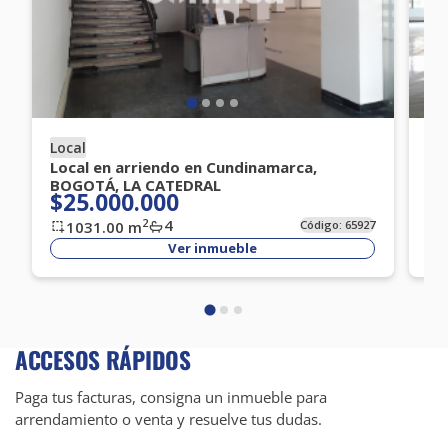
Local
Lo
Local en arriendo en Cundinamarca,
Lo
BOGOTÁ, LA CATEDRAL
BO
$25.000.000
$
4
2
1031.00
m
Código:
65927
Ver inmueble
ACCESOS RÁPIDOS
Paga tus facturas, consigna un inmueble para
arrendamiento o venta y resuelve tus dudas.