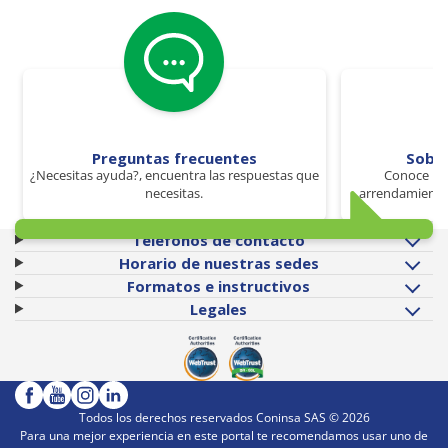
Preguntas frecuentes
Sobr
¿Necesitas ayuda?, encuentra las respuestas que
Conoce los
necesitas.
arrendamiento 
Teléfonos de contacto
Horario de nuestras sedes
Formatos e instructivos
Legales
Todos los derechos reservados Coninsa SAS ©
2026
Para una mejor experiencia en este portal te recomendamos usar uno de