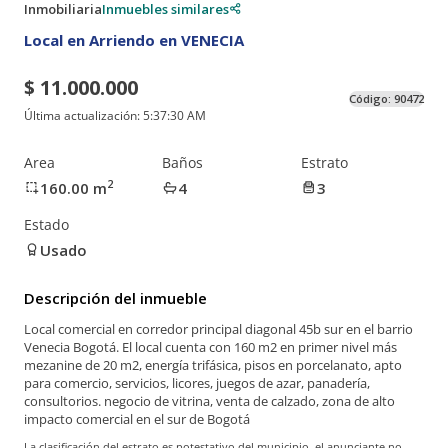
Inmobiliaria
Inmuebles similares
Local en Arriendo en VENECIA
$ 11.000.000
Código:
90472
Última actualización:
5:37:30 AM
Area
Baños
Estrato
2
160.00
m
4
3
Estado
Usado
Descripción del inmueble
Local comercial en corredor principal diagonal 45b sur en el barrio
Venecia Bogotá. El local cuenta con 160 m2 en primer nivel más
mezanine de 20 m2, energía trifásica, pisos en porcelanato, apto
para comercio, servicios, licores, juegos de azar, panadería,
consultorios. negocio de vitrina, venta de calzado, zona de alto
impacto comercial en el sur de Bogotá
La clasificación del estrato es potestativo del municipio, el anunciante no