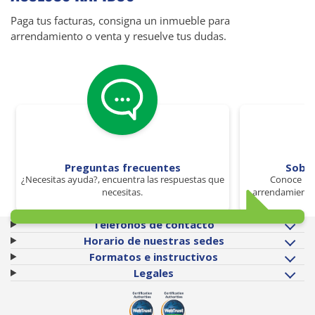
Paga tus facturas, consigna un inmueble para
arrendamiento o venta y resuelve tus dudas.
Preguntas frecuentes
Sobr
¿Necesitas ayuda?, encuentra las respuestas que
Conoce los
necesitas.
arrendamiento 
Teléfonos de contacto
Horario de nuestras sedes
Formatos e instructivos
Legales