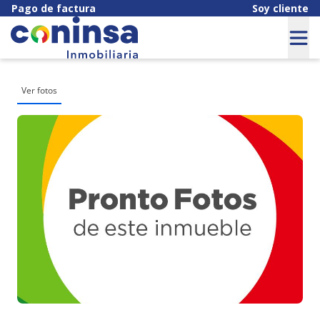
Pago de factura
Soy cliente
Ver fotos