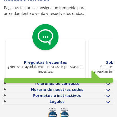
Paga tus facturas, consigna un inmueble para
arrendamiento o venta y resuelve tus dudas.
Preguntas frecuentes
Sobr
¿Necesitas ayuda?, encuentra las respuestas que
Conoce los
necesitas.
arrendamiento 
Teléfonos de contacto
Horario de nuestras sedes
Formatos e instructivos
Legales