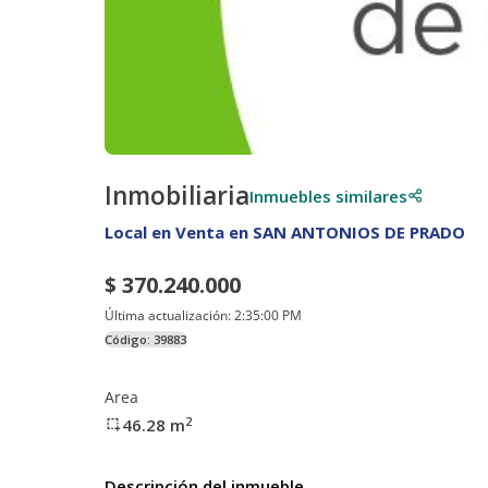
Inmobiliaria
Inmuebles similares
Local en Venta en SAN ANTONIOS DE PRADO
$ 370.240.000
Última actualización:
2:35:00 PM
Código:
39883
Area
2
46.28
m
Descripción del inmueble