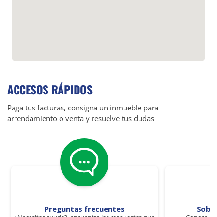
ACCESOS RÁPIDOS
Paga tus facturas, consigna un inmueble para
arrendamiento o venta y resuelve tus dudas.
Preguntas frecuentes
Sobr
¿Necesitas ayuda?, encuentra las respuestas que
Conoce los