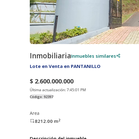
Inmobiliaria
Inmuebles similares
Lote en Venta en PANTANILLO
$ 2.600.000.000
Última actualización:
7:45:01 PM
Código:
92397
Area
2
8212.00
m
Descripción del inmueble