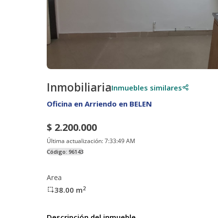
Inmobiliaria
Inmuebles similares
Oficina en Arriendo en BELEN
$ 2.200.000
Última actualización:
7:33:49 AM
Código:
96143
Area
2
38.00
m
Descripción del inmueble