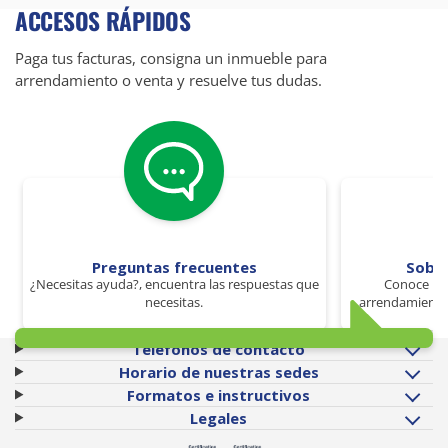
ACCESOS RÁPIDOS
Paga tus facturas, consigna un inmueble para
arrendamiento o venta y resuelve tus dudas.
Preguntas frecuentes
Sobr
¿Necesitas ayuda?, encuentra las respuestas que
Conoce los
necesitas.
arrendamiento 
Teléfonos de contacto
Horario de nuestras sedes
Formatos e instructivos
Legales